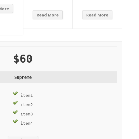
More
Read More
Read More
$60
Supreme
item1
item2
item3
item4