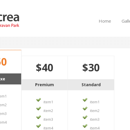
Home
Gall
50
$40
$30
uxe
Premium
Standard
tem1
item1
item1
tem2
item2
item2
tem3
item3
item3
tem4
item4
item4