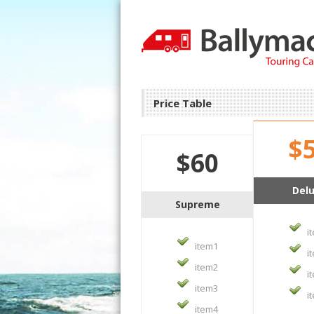
Price Table
$
$60
Del
Supreme
i
item1
i
item2
i
item3
i
item4